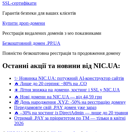
SSL-сертифікати
Гарантія безпеки для ваших клієнтів
Купити дроп-домени
Реєстрація видалених доменів з seo показниками
Безкоштовний домен .PP.UA
Повністю безкоштовна реєстрація та продовження домену
Останні акції та новини від NIC.UA:
✨ Новинка NIC.UA: потужний AI-конструктор сайтів
🔥 Лише до 20 серпня: −80% на .CO
☀️ Літня знижка на домени, хостинг і SSL у NIC.UA
🔥 Нові домени на NIC.UA — від 44,59 грн
🎁 День народження .XYZ: -50% на реєстрацію домену
Передзамовте свій .PAY домен уже зараз
🔥 –30% на хостинг із DirectAdmin — лише до 20 травня
Отримай .PAY за пріоритетом по ТМ — тільки в квітні
2026