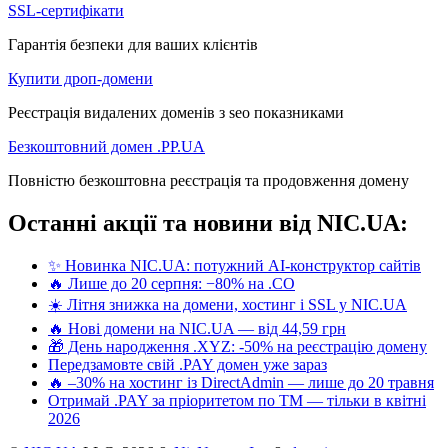
SSL-сертифікати
Гарантія безпеки для ваших клієнтів
Купити дроп-домени
Реєстрація видалених доменів з seo показниками
Безкоштовний домен .PP.UA
Повністю безкоштовна реєстрація та продовження домену
Останні акції та новини від NIC.UA:
✨ Новинка NIC.UA: потужний AI-конструктор сайтів
🔥 Лише до 20 серпня: −80% на .CO
☀️ Літня знижка на домени, хостинг і SSL у NIC.UA
🔥 Нові домени на NIC.UA — від 44,59 грн
🎁 День народження .XYZ: -50% на реєстрацію домену
Передзамовте свій .PAY домен уже зараз
🔥 –30% на хостинг із DirectAdmin — лише до 20 травня
Отримай .PAY за пріоритетом по ТМ — тільки в квітні
2026