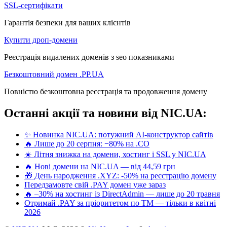
SSL-сертифікати
Гарантія безпеки для ваших клієнтів
Купити дроп-домени
Реєстрація видалених доменів з seo показниками
Безкоштовний домен .PP.UA
Повністю безкоштовна реєстрація та продовження домену
Останні акції та новини від NIC.UA:
✨ Новинка NIC.UA: потужний AI-конструктор сайтів
🔥 Лише до 20 серпня: −80% на .CO
☀️ Літня знижка на домени, хостинг і SSL у NIC.UA
🔥 Нові домени на NIC.UA — від 44,59 грн
🎁 День народження .XYZ: -50% на реєстрацію домену
Передзамовте свій .PAY домен уже зараз
🔥 –30% на хостинг із DirectAdmin — лише до 20 травня
Отримай .PAY за пріоритетом по ТМ — тільки в квітні
2026