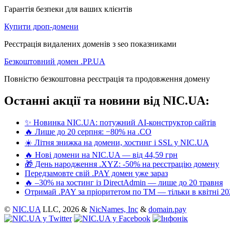
Гарантія безпеки для ваших клієнтів
Купити дроп-домени
Реєстрація видалених доменів з seo показниками
Безкоштовний домен .PP.UA
Повністю безкоштовна реєстрація та продовження домену
Останні акції та новини від NIC.UA:
✨ Новинка NIC.UA: потужний AI-конструктор сайтів
🔥 Лише до 20 серпня: −80% на .CO
☀️ Літня знижка на домени, хостинг і SSL у NIC.UA
🔥 Нові домени на NIC.UA — від 44,59 грн
🎁 День народження .XYZ: -50% на реєстрацію домену
Передзамовте свій .PAY домен уже зараз
🔥 –30% на хостинг із DirectAdmin — лише до 20 травня
Отримай .PAY за пріоритетом по ТМ — тільки в квітні 20
©
NIC.UA
LLC,
2026 &
NicNames, Inc
&
domain.pay