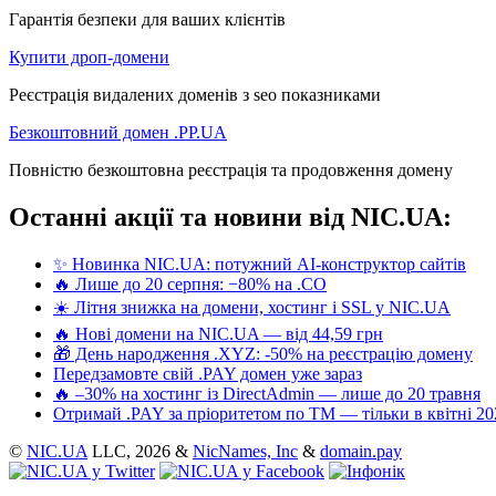
Гарантія безпеки для ваших клієнтів
Купити дроп-домени
Реєстрація видалених доменів з seo показниками
Безкоштовний домен .PP.UA
Повністю безкоштовна реєстрація та продовження домену
Останні акції та новини від NIC.UA:
✨ Новинка NIC.UA: потужний AI-конструктор сайтів
🔥 Лише до 20 серпня: −80% на .CO
☀️ Літня знижка на домени, хостинг і SSL у NIC.UA
🔥 Нові домени на NIC.UA — від 44,59 грн
🎁 День народження .XYZ: -50% на реєстрацію домену
Передзамовте свій .PAY домен уже зараз
🔥 –30% на хостинг із DirectAdmin — лише до 20 травня
Отримай .PAY за пріоритетом по ТМ — тільки в квітні 20
©
NIC.UA
LLC,
2026 &
NicNames, Inc
&
domain.pay